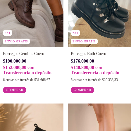
2X1
2X1
ENVÍO GRATIS
ENVÍO GRATIS
Borcegos Ruth Cuero
Borcegos Geminis Cuero
$176.000,00
$190.000,00
$140.800,00
con
$152.000,00
con
Transferencia o depósito
Transferencia o depósito
6
cuotas sin interés de
$29.333,33
6
cuotas sin interés de
$31.666,67
COMPRAR
COMPRAR