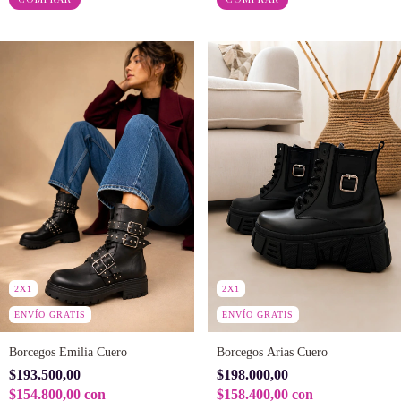
2X1
2X1
ENVÍO GRATIS
ENVÍO GRATIS
Borcegos Emilia Cuero
Borcegos Arias Cuero
$193.500,00
$198.000,00
$154.800,00
con
$158.400,00
con