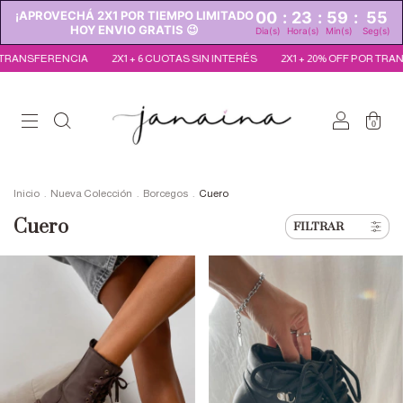
¡APROVECHÁ 2X1 POR TIEMPO LIMITADO
00
:
23
:
59
:
54
HOY ENVIO GRATIS 😉
Dia(s)
Hora(s)
Min(s)
Seg(s)
NCIA
2X1 + 6 CUOTAS SIN INTERÉS
2X1 + 20% OFF POR TRANSFERENCIA
0
Inicio
.
Nueva Colección
.
Borcegos
.
Cuero
Cuero
FILTRAR