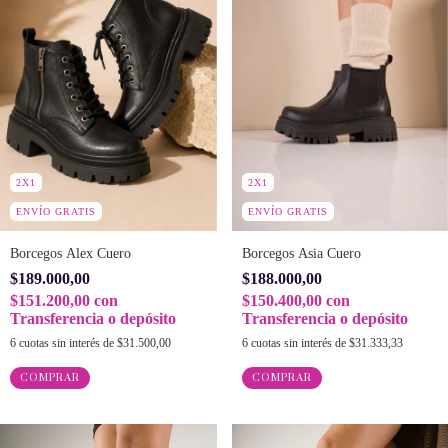
2X1
2X1
ENVÍO GRATIS
ENVÍO GRATIS
Borcegos Alex Cuero
Borcegos Asia Cuero
$189.000,00
$188.000,00
$151.200,00
con
$150.400,00
con
Transferencia o depósito
Transferencia o depósito
6
cuotas sin interés de
$31.500,00
6
cuotas sin interés de
$31.333,33
COMPRAR
COMPRAR