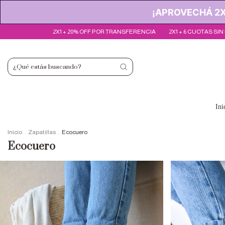
¡APROVECHÁ 2X1
20% OFF POR TRANSFERENCIA
2X1 + 6 CUOTAS SIN INTERÉS
2X1 + 20% 
Ini
Inicio
.
Zapatillas
.
Ecocuero
Ecocuero