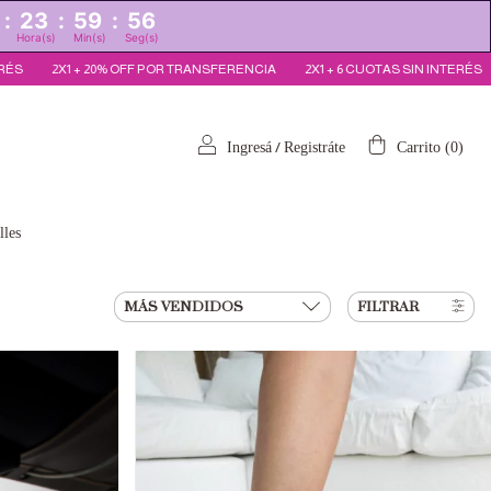
:
23
:
59
:
55
Hora(s)
Min(s)
Seg(s)
POR TRANSFERENCIA
2X1 + 6 CUOTAS SIN INTERÉS
2X1 + 20% OFF POR T
/
Ingresá
Registráte
Carrito
(
0
)
lles
FILTRAR