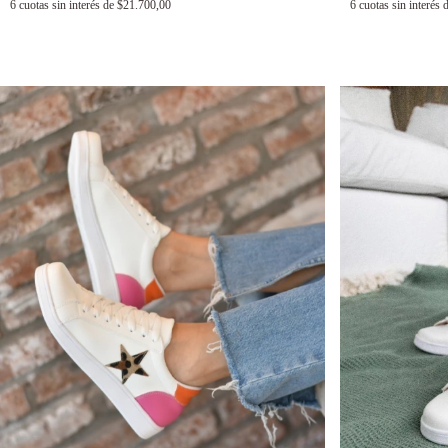
6
cuotas sin interés de
$21.700,00
6
cuotas sin interés 