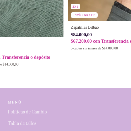
2X1
ENVÍO GRATIS
Zapatillas Bilbao
$84.000,00
$67.200,00
con
Transferencia 
6
cuotas sin interés de
$14.000,00
n
Transferencia o depósito
de
$14.000,00
MENÚ
Políticas de Cambio
Tabla de talles