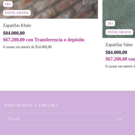
2X1
ENVÍO GRATIS
2X1
Zapatillas Khalo
ENVÍO GRATIS
$84.000,00
$67.200,00
con
Transferencia o depósito
Zapatillas Valen
6
cuotas sin interés de
$14.000,00
$84.000,00
$67.200,00
co
6
cuotas sin interés 
SUSCRIBITE A JANAINA