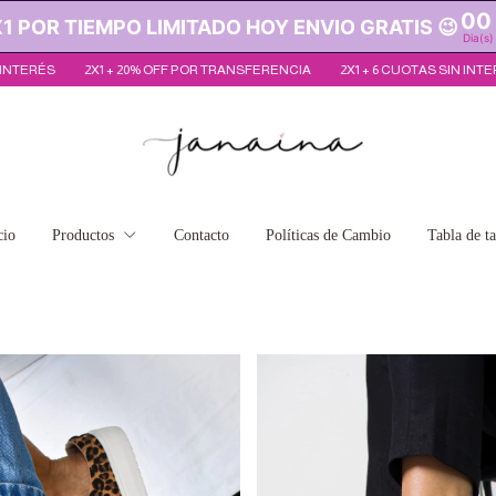
00
 POR TIEMPO LIMITADO HOY ENVIO GRATIS 😉
Dia(s)
OFF POR TRANSFERENCIA
2X1 + 6 CUOTAS SIN INTERÉS
2X1 + 20% OFF 
cio
Productos
Contacto
Políticas de Cambio
Tabla de ta