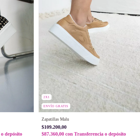
2X1
ENVÍO GRATIS
Zapatillas Malu
$109.200,00
 o depósito
$87.360,00
con
Transferencia o depósito