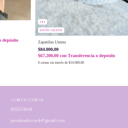
2X1
ENVÍO GRATIS
o depósito
Zapatillas Umma
$84.000,00
$67.200,00
con
Transferencia o depósito
6
cuotas sin interés de
$14.000,00
CONTACTÁNOS
1161354848
janainashoesok@gmail.com