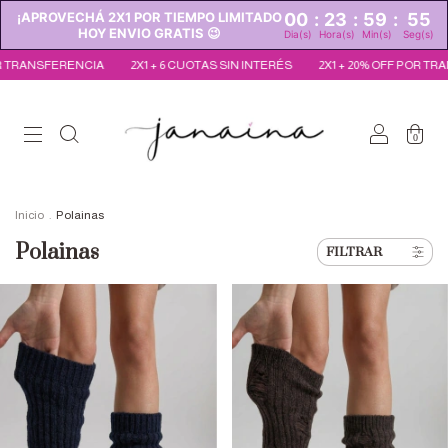
¡APROVECHÁ 2X1 POR TIEMPO LIMITADO
00
:
23
:
59
:
55
HOY ENVIO GRATIS 😉
Dia(s)
Hora(s)
Min(s)
Seg(s)
R TRANSFERENCIA
2X1 + 6 CUOTAS SIN INTERÉS
2X1 + 20% OFF POR TR
0
Inicio
.
Polainas
Polainas
FILTRAR