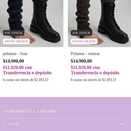
SIN STOCK
SIN STOCK
ENVÍO GRATIS
ENVÍO GRATIS
polainas - lisas
Polainas - roturas
$14.900,00
$14.900,00
$11.920,00
con
$11.920,00
con
Transferencia o depósito
Transferencia o depósito
6
cuotas sin interés de
$2.483,33
6
cuotas sin interés de
$2.483,33
SUSCRIBITE A JANAINA