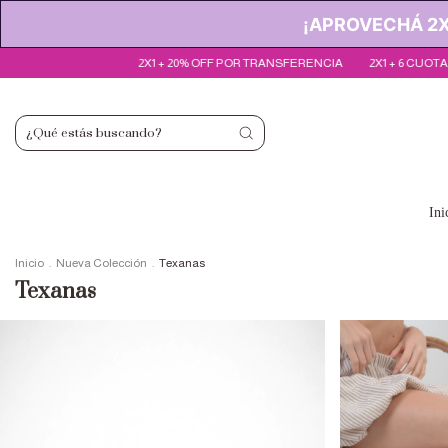
¡APROVECHÁ 2X1
X1 + 20% OFF POR TRANSFERENCIA
2X1 + 6 CUOTAS SIN INTERÉS
2X1 +
Ini
Inicio
.
Nueva Colección
.
Texanas
Texanas