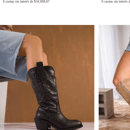
6
cuotas sin interés de
$34.666,67
6
cuotas sin interés 