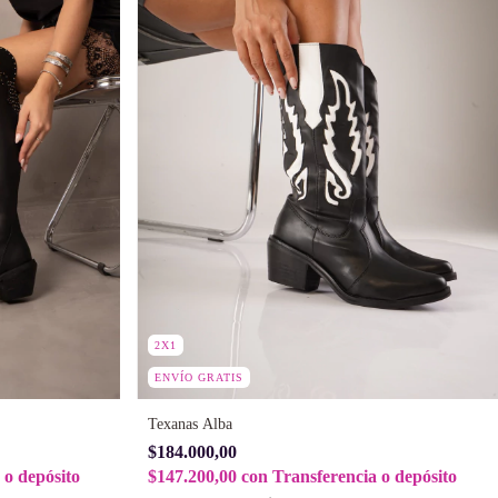
2X1
ENVÍO GRATIS
Texanas Alba
$184.000,00
 o depósito
$147.200,00
con
Transferencia o depósito