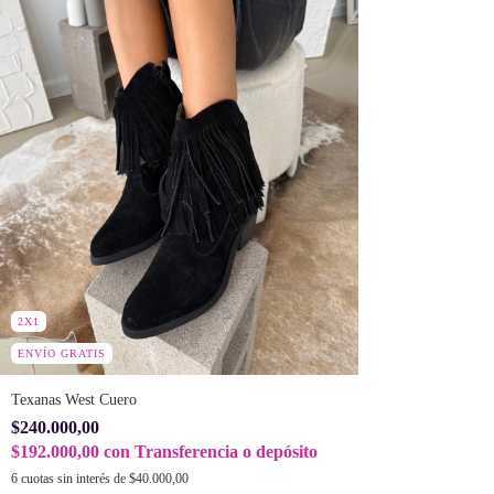
2X1
ENVÍO GRATIS
Texanas West Cuero
$240.000,00
$192.000,00
con
Transferencia o depósito
6
cuotas sin interés de
$40.000,00