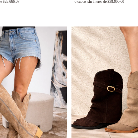
de
$29.666,67
6
cuotas sin interés de
$38.000,00