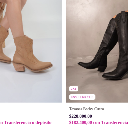
2X1
ENVÍO GRATIS
Texanas Becky Cuero
$228.000,00
on
Transferencia o depósito
$182.400,00
con
Transferencia