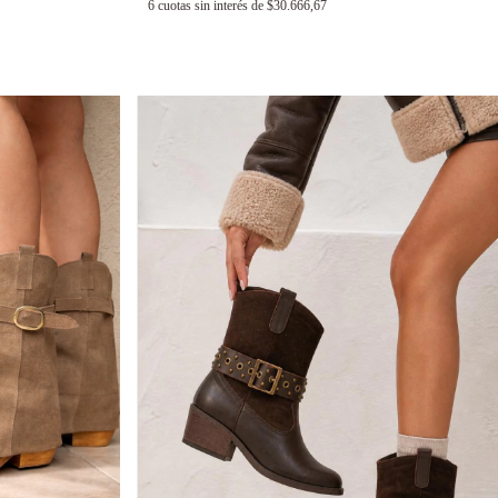
6
cuotas sin interés de
$30.666,67