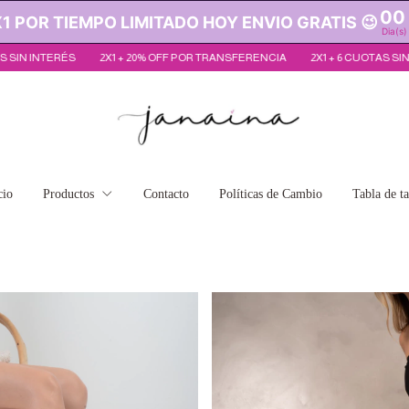
00
 POR TIEMPO LIMITADO HOY ENVIO GRATIS 😉
Dia(s)
 20% OFF POR TRANSFERENCIA
2X1 + 6 CUOTAS SIN INTERÉS
2X1 + 20% 
cio
Productos
Contacto
Políticas de Cambio
Tabla de ta