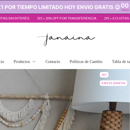
00
 POR TIEMPO LIMITADO HOY ENVIO GRATIS 😉
Dia(s)
FF POR TRANSFERENCIA
2X1 + 6 CUOTAS SIN INTERÉS
2X1 + 20% OFF P
cio
Productos
Contacto
Políticas de Cambio
Tabla de ta
2X1
ENVÍO GRATIS