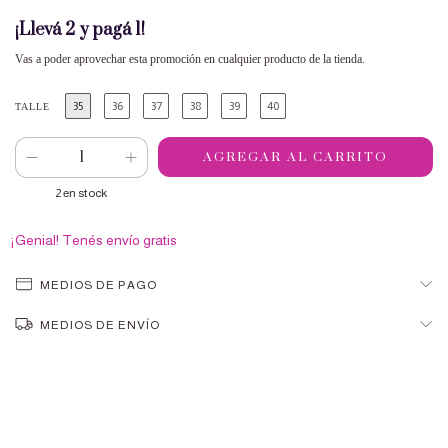
¡Llevá 2 y pagá 1!
Vas a poder aprovechar esta promoción en cualquier producto de la tienda.
35
36
37
38
39
40
TALLE
2
en stock
¡Genial! Tenés envío gratis
MEDIOS DE PAGO
MEDIOS DE ENVÍO