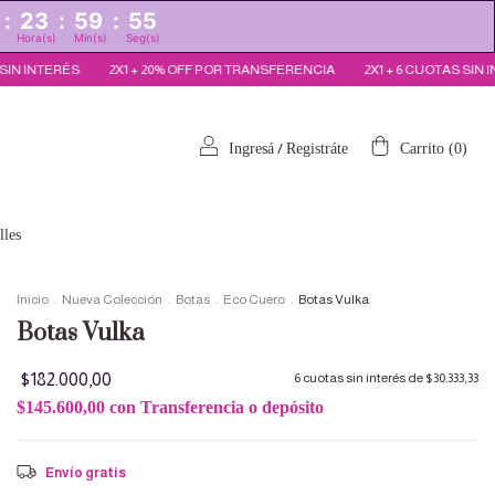
:
23
:
59
:
53
Hora(s)
Min(s)
Seg(s)
OR TRANSFERENCIA
2X1 + 6 CUOTAS SIN INTERÉS
2X1 + 20% OFF POR T
/
Ingresá
Registráte
Carrito
(
0
)
lles
Inicio
.
Nueva Colección
.
Botas
.
Eco Cuero
.
Botas Vulka
Botas Vulka
$182.000,00
6
cuotas sin interés de
$30.333,33
$145.600,00
con
Transferencia o depósito
Envío gratis