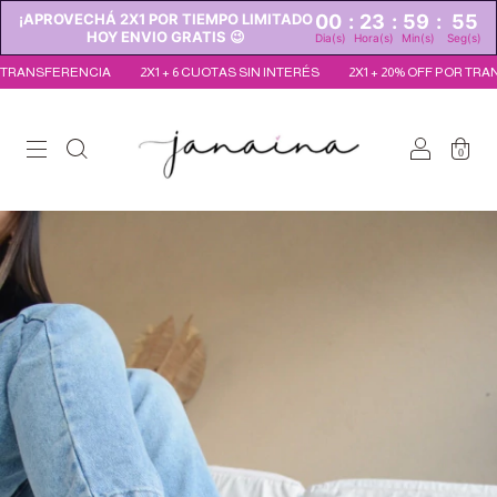
¡APROVECHÁ 2X1 POR TIEMPO LIMITADO
00
:
23
:
59
:
54
HOY ENVIO GRATIS 😉
Dia(s)
Hora(s)
Min(s)
Seg(s)
RENCIA
2X1 + 6 CUOTAS SIN INTERÉS
2X1 + 20% OFF POR TRANSFERENC
0