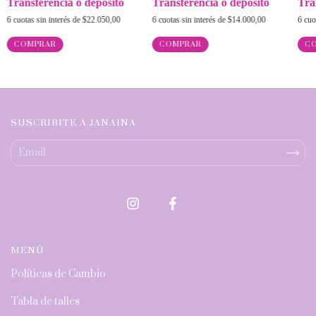
Transferencia o depósito
Transferencia o depósito
Tra
6
cuotas sin interés de
$14.000,00
6
cuotas sin interés de
$22.050,00
6
cuo
COMPRAR
COMPRAR
C
SUSCRIBITE A JANAINA
MENÚ
Políticas de Cambio
Tabla de talles