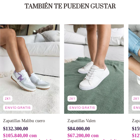
TAMBIÉN TE PUEDEN GUSTAR
2X1
2X1
2X1
ENVÍO GRATIS
ENVÍO GRATIS
ENV
Zapatillas Valen
Zapatillas Malibu cuero
Zapa
$84.000,00
$132.300,00
$15
$67.200,00
con
$105.840,00
con
$12