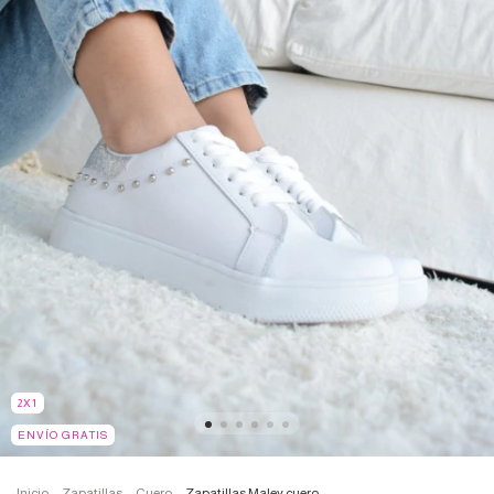
2X1
ENVÍO GRATIS
Inicio
.
Zapatillas
.
Cuero
.
Zapatillas Maley cuero