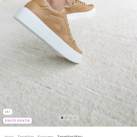
2X1
ENVÍO GRATIS
Inicio
.
Zapatillas
.
Ecocuero
.
Zapatillas Malu