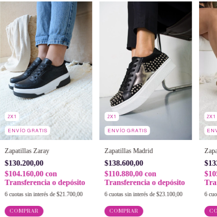
2X1
2X1
2X1
ENVÍO GRATIS
ENVÍO GRATIS
ENV
Zapatillas Zaray
Zapatillas Madrid
Zapa
$130.200,00
$138.600,00
$13
$104.160,00
con
$110.880,00
con
$10
Transferencia o depósito
Transferencia o depósito
Tra
6
cuotas sin interés de
$21.700,00
6
cuotas sin interés de
$23.100,00
6
cuo
COMPRAR
COMPRAR
C