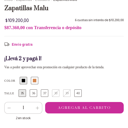
Zapatillas Malu
$109.200,00
6
cuotas sin interés de
$18.200,00
$87.360,00
con
Transferencia o depósito
Envío gratis
¡Llevá 2 y pagá 1!
Vas a poder aprovechar esta promoción en cualquier producto de la tienda.
COLOR
35
36
37
38
39
40
TALLE
2
en stock