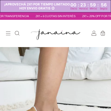
¡APROVECHÁ 2X1 POR TIEMPO LIMITADO
00
:
23
:
59
:
55
HOY ENVIO GRATIS 😉
Dia(s)
Hora(s)
Min(s)
Seg(s)
 TRANSFERENCIA
2X1 + 6 CUOTAS SIN INTERÉS
2X1 + 20% OFF POR TRA
0