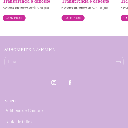
Tra
Transferencia o depósito
Transferencia o depósito
6
cuo
6
cuotas sin interés de
$18.200,00
6
cuotas sin interés de
$23.100,00
C
COMPRAR
COMPRAR
SUSCRIBITE A JANAINA
MENÚ
Políticas de Cambio
Tabla de talles