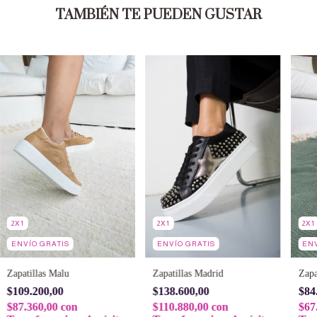
TAMBIÉN TE PUEDEN GUSTAR
2X1
2X1
2X1
ENV
ENVÍO GRATIS
ENVÍO GRATIS
Zapa
Zapatillas Malu
Zapatillas Madrid
$84
$109.200,00
$138.600,00
$67
$87.360,00
con
$110.880,00
con