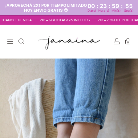
¡APROVECHÁ 2X1 POR TIEMPO LIMITADO
00
:
23
:
59
:
54
HOY ENVIO GRATIS 😉
Dia(s)
Hora(s)
Min(s)
Seg(s)
NCIA
2X1 + 6 CUOTAS SIN INTERÉS
2X1 + 20% OFF POR TRANSFERENCIA
0