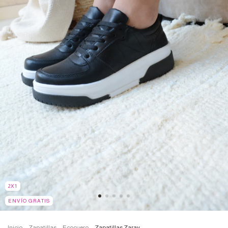
2X1
ENVÍO GRATIS
Inicio
.
Zapatillas
.
Ecocuero
.
Zapatillas Zaray