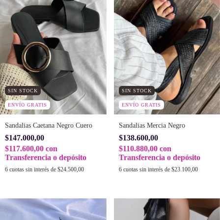
SIN STOCK
SIN STOCK
ENVÍO GRATIS
ENVÍO GRATIS
Sandalias Caetana Negro Cuero
Sandalias Mercia Negro
$147.000,00
$138.600,00
$117.600,00
con
$110.880,00
con
Transferencia o depósito
Transferencia o depósito
6
cuotas sin interés de
$24.500,00
6
cuotas sin interés de
$23.100,00