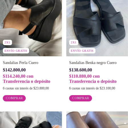
2X1
2X1
ENVÍO GRATIS
ENVÍO GRATIS
Sandalias Perla Cuero
Sandalias Benka negro Cuero
$142.800,00
$138.600,00
$114.240,00
con
$110.880,00
con
Transferencia o depósito
Transferencia o depósito
6
cuotas sin interés de
$23.800,00
6
cuotas sin interés de
$23.100,00
COMPRAR
COMPRAR