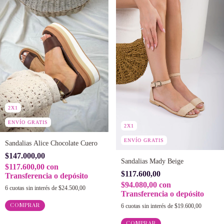
2X1
ENVÍO GRATIS
2X1
ENVÍO GRATIS
Sandalias Alice Chocolate Cuero
$147.000,00
Sandalias Mady Beige
$117.600,00
con
$117.600,00
Transferencia o depósito
$94.080,00
con
6
cuotas sin interés de
$24.500,00
Transferencia o depósito
COMPRAR
6
cuotas sin interés de
$19.600,00
COMPRAR