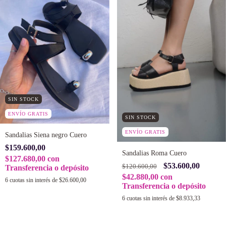
SIN STOCK
ENVÍO GRATIS
SIN STOCK
ENVÍO GRATIS
Sandalias Siena negro Cuero
$159.600,00
Sandalias Roma Cuero
$127.680,00
con
$53.600,00
$120.600,00
Transferencia o depósito
$42.880,00
con
6
cuotas sin interés de
$26.600,00
Transferencia o depósito
6
cuotas sin interés de
$8.933,33