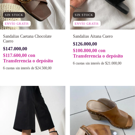
SIN STOCK
SIN STOCK
ENVÍO GRATIS
ENVÍO GRATIS
Sandalias Caetana Chocolate
Sandalias Aitana Cuero
Cuero
$126.000,00
$147.000,00
$100.800,00
con
$117.600,00
con
Transferencia o depósito
Transferencia o depósito
6
cuotas sin interés de
$21.000,00
6
cuotas sin interés de
$24.500,00