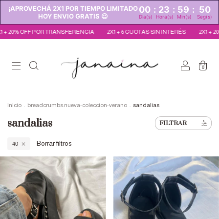
¡APROVECHÁ 2X1 POR TIEMPO LIMITADO
00
:
23
:
59
:
48
HOY ENVIO GRATIS 😉
Dia(s)
Hora(s)
Min(s)
Seg(s)
RANSFERENCIA
2X1 + 6 CUOTAS SIN INTERÉS
2X1 + 20% OFF POR TRANS
0
Inicio
.
breadcrumbs.nueva-coleccion-verano
.
sandalias
sandalias
FILTRAR
Borrar filtros
40