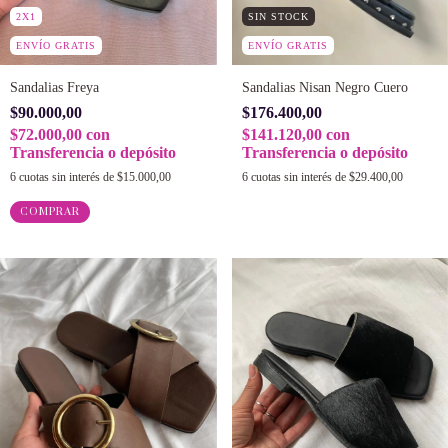
2X1
SIN STOCK
ENVÍO GRATIS
ENVÍO GRATIS
Sandalias Freya
Sandalias Nisan Negro Cuero
$90.000,00
$176.400,00
$72.000,00
con
$141.120,00
con
Transferencia o depósito
Transferencia o depósito
6
cuotas sin interés de
$15.000,00
6
cuotas sin interés de
$29.400,00
COMPRAR