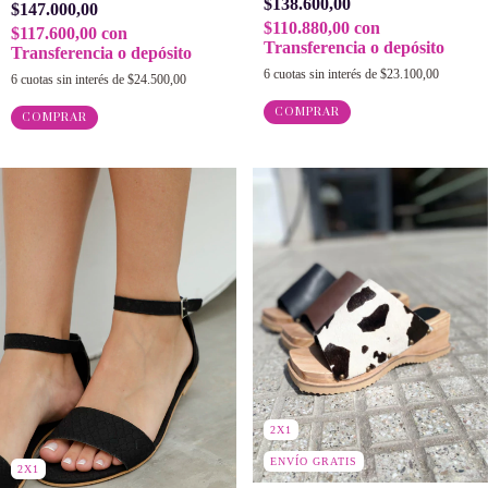
$138.600,00
$147.000,00
$110.880,00
con
$117.600,00
con
Transferencia o depósito
Transferencia o depósito
6
cuotas sin interés de
$23.100,00
6
cuotas sin interés de
$24.500,00
COMPRAR
COMPRAR
2X1
ENVÍO GRATIS
2X1