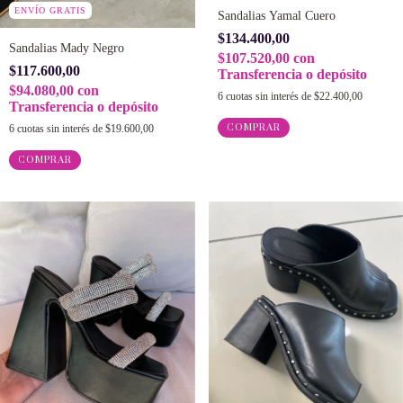
ENVÍO GRATIS
Sandalias Yamal Cuero
$134.400,00
Sandalias Mady Negro
$107.520,00
con
$117.600,00
Transferencia o depósito
$94.080,00
con
6
cuotas sin interés de
$22.400,00
Transferencia o depósito
COMPRAR
6
cuotas sin interés de
$19.600,00
COMPRAR