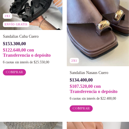
2X1
ENVÍO GRATIS
Sandalias Cuba Cuero
$153.300,00
$122.640,00
con
Transferencia o depósito
2X1
6
cuotas sin interés de
$25.550,00
COMPRAR
Sandalias Nasaus Cuero
$134.400,00
$107.520,00
con
Transferencia o depósito
6
cuotas sin interés de
$22.400,00
COMPRAR