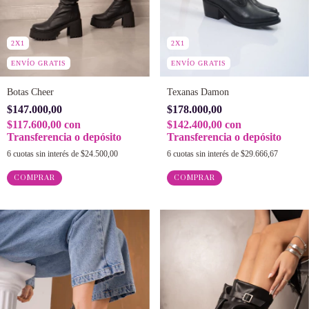
2X1
2X1
ENVÍO GRATIS
ENVÍO GRATIS
Botas Cheer
Texanas Damon
$147.000,00
$178.000,00
$117.600,00
con
$142.400,00
con
Transferencia o depósito
Transferencia o depósito
6
cuotas sin interés de
$24.500,00
6
cuotas sin interés de
$29.666,67
COMPRAR
COMPRAR