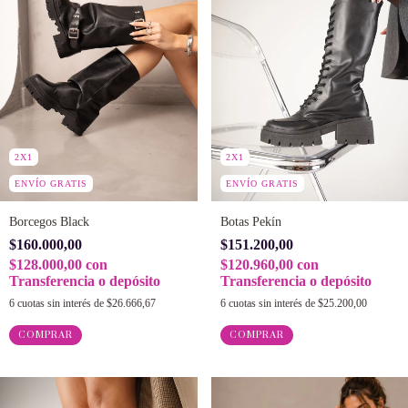
2X1
2X1
ENVÍO GRATIS
ENVÍO GRATIS
Borcegos Black
Botas Pekín
$160.000,00
$151.200,00
$128.000,00
con
$120.960,00
con
Transferencia o depósito
Transferencia o depósito
6
cuotas sin interés de
$26.666,67
6
cuotas sin interés de
$25.200,00
COMPRAR
COMPRAR