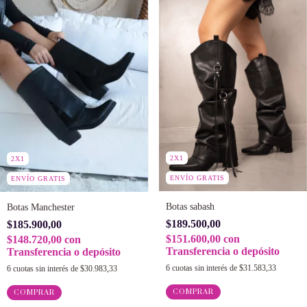
2X1
2X1
ENVÍO GRATIS
ENVÍO GRATIS
Botas sabash
Botas Manchester
$189.500,00
$185.900,00
$151.600,00
con
$148.720,00
con
Transferencia o depósito
Transferencia o depósito
6
cuotas sin interés de
$31.583,33
6
cuotas sin interés de
$30.983,33
COMPRAR
COMPRAR