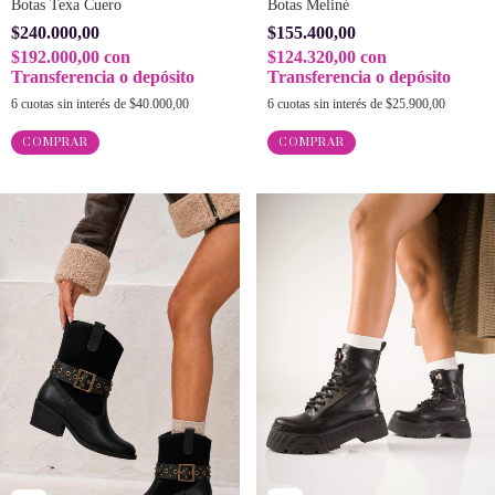
Botas Texa Cuero
Botas Meliné
$240.000,00
$155.400,00
$192.000,00
con
$124.320,00
con
Transferencia o depósito
Transferencia o depósito
6
cuotas sin interés de
$40.000,00
6
cuotas sin interés de
$25.900,00
COMPRAR
COMPRAR