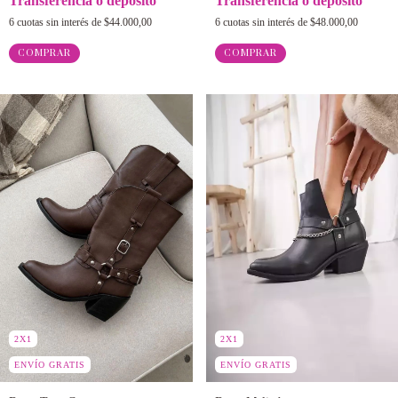
Transferencia o depósito
Transferencia o depósito
6
cuotas sin interés de
$44.000,00
6
cuotas sin interés de
$48.000,00
COMPRAR
COMPRAR
2X1
2X1
ENVÍO GRATIS
ENVÍO GRATIS