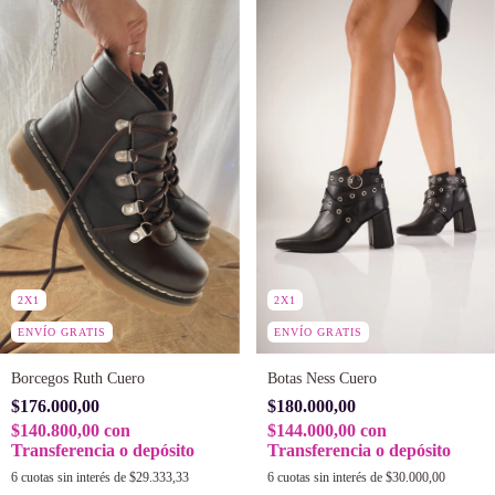
2X1
2X1
ENVÍO GRATIS
ENVÍO GRATIS
Borcegos Ruth Cuero
Botas Ness Cuero
$176.000,00
$180.000,00
$140.800,00
con
$144.000,00
con
Transferencia o depósito
Transferencia o depósito
6
cuotas sin interés de
$29.333,33
6
cuotas sin interés de
$30.000,00