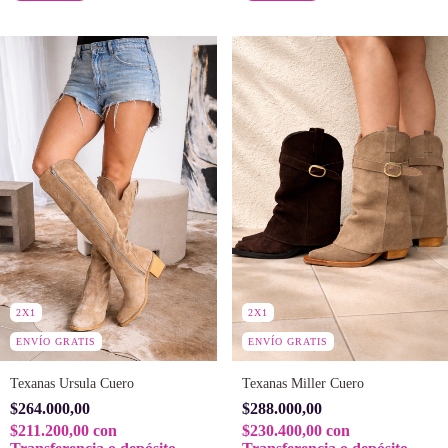
2X1
2X1
ENVÍO GRATIS
ENVÍO GRATIS
Texanas Ursula Cuero
Texanas Miller Cuero
$264.000,00
$288.000,00
$211.200,00
con
$230.400,00
con