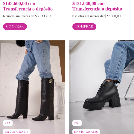
$131.040,00
con
$145.600,00
con
Transferencia o depósito
Transferencia o depósito
6
cuotas sin interés de
$27.300,00
6
cuotas sin interés de
$30.333,33
COMPRAR
COMPRAR
2X1
2X1
ENVÍO GRATIS
ENVÍO GRATIS