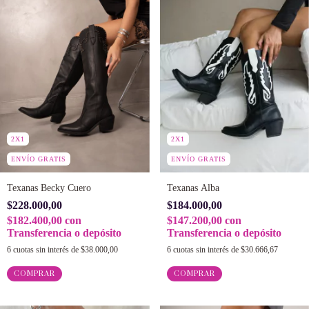
2X1
2X1
ENVÍO GRATIS
ENVÍO GRATIS
Texanas Becky Cuero
Texanas Alba
$228.000,00
$184.000,00
$182.400,00
con
$147.200,00
con
Transferencia o depósito
Transferencia o depósito
6
cuotas sin interés de
$38.000,00
6
cuotas sin interés de
$30.666,67
COMPRAR
COMPRAR