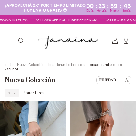
¡APROVECHÁ 2X1 POR TIEMPO LIMITADO
00
:
23
:
59
:
44
HOY ENVIO GRATIS 😉
Dia(s)
Hora(s)
Min(s)
Seg(s)
20% OFF POR TRANSFERENCIA
2X1 + 6 CUOTAS SIN INTERÉS
2X1 + 20% 
0
Inicio
.
Nueva Colección
.
breadcrumbs.borcegos
.
breadcrumbs.cuero-
vacuno1
Nueva Colección
FILTRAR
Borrar filtros
36