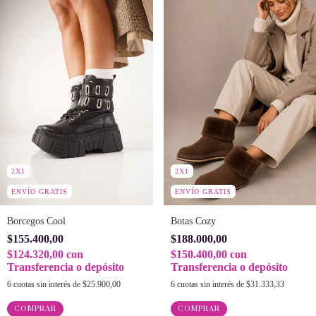
2X1
2X1
ENVÍO GRATIS
ENVÍO GRATIS
Borcegos Cool
Botas Cozy
$155.400,00
$188.000,00
$124.320,00
con
$150.400,00
con
Transferencia o depósito
Transferencia o depósito
6
cuotas sin interés de
$25.900,00
6
cuotas sin interés de
$31.333,33
COMPRAR
COMPRAR