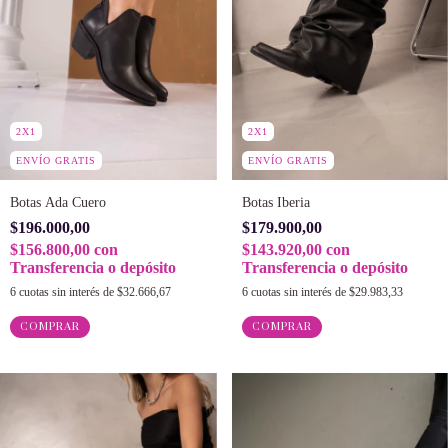
2X1
2X1
ENVÍO GRATIS
ENVÍO GRATIS
Botas Ada Cuero
Botas Iberia
$196.000,00
$179.900,00
$156.800,00
con
$143.920,00
con
Transferencia o depósito
Transferencia o depósito
6
cuotas sin interés de
$32.666,67
6
cuotas sin interés de
$29.983,33
COMPRAR
COMPRAR