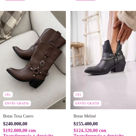
2X1
2X1
ENVÍO GRATIS
ENVÍO GRATIS
Botas Texa Cuero
Botas Meliné
$240.000,00
$155.400,00
$192.000,00
con
$124.320,00
con
Transferencia o depósito
Transferencia o depósito