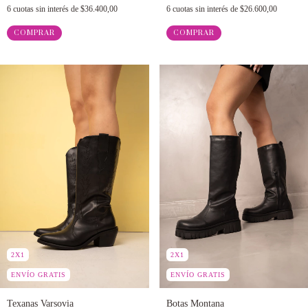
6
cuotas sin interés de
$36.400,00
6
cuotas sin interés de
$26.600,00
COMPRAR
COMPRAR
2X1
2X1
ENVÍO GRATIS
ENVÍO GRATIS
Texanas Varsovia
Botas Montana