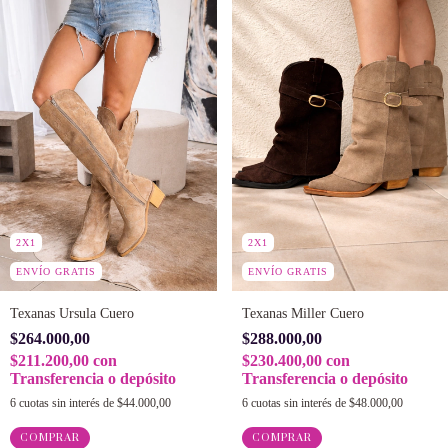
2X1
2X1
ENVÍO GRATIS
ENVÍO GRATIS
Texanas Ursula Cuero
Texanas Miller Cuero
$264.000,00
$288.000,00
$211.200,00
con
$230.400,00
con
Transferencia o depósito
Transferencia o depósito
6
cuotas sin interés de
$44.000,00
6
cuotas sin interés de
$48.000,00
COMPRAR
COMPRAR