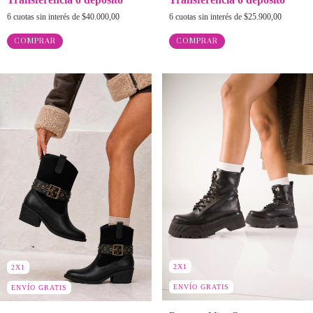
6
cuotas sin interés de
$40.000,00
6
cuotas sin interés de
$25.900,00
COMPRAR
COMPRAR
2X1
2X1
ENVÍO GRATIS
ENVÍO GRATIS