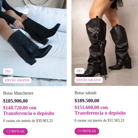
2X1
2X1
ENVÍO GRATIS
ENVÍO GRATIS
Botas sabash
Botas Manchester
$189.500,00
$185.900,00
$151.600,00
con
$148.720,00
con
Transferencia o depósito
Transferencia o depósito
6
cuotas sin interés de
$31.583,33
6
cuotas sin interés de
$30.983,33
COMPRAR
COMPRAR