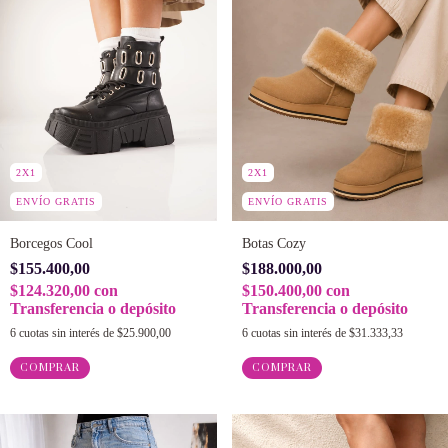
2X1
2X1
ENVÍO GRATIS
ENVÍO GRATIS
Borcegos Cool
Botas Cozy
$155.400,00
$188.000,00
$124.320,00
con
$150.400,00
con
Transferencia o depósito
Transferencia o depósito
6
cuotas sin interés de
$25.900,00
6
cuotas sin interés de
$31.333,33
COMPRAR
COMPRAR