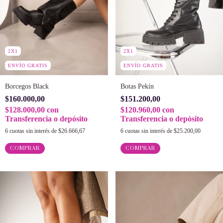
2X1
2X1
ENVÍO GRATIS
ENVÍO GRATIS
Borcegos Black
Botas Pekín
$160.000,00
$151.200,00
$128.000,00
con
$120.960,00
con
Transferencia o depósito
Transferencia o depósito
6
cuotas sin interés de
$26.666,67
6
cuotas sin interés de
$25.200,00
COMPRAR
COMPRAR