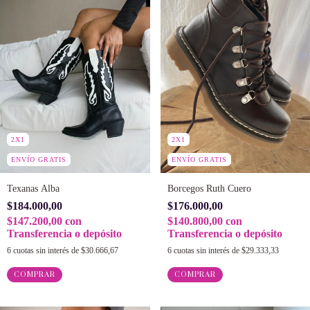
2X1
2X1
ENVÍO GRATIS
ENVÍO GRATIS
Borcegos Ruth Cuero
Texanas Alba
$176.000,00
$184.000,00
$140.800,00
con
$147.200,00
con
Transferencia o depósito
Transferencia o depósito
6
cuotas sin interés de
$29.333,33
6
cuotas sin interés de
$30.666,67
COMPRAR
COMPRAR