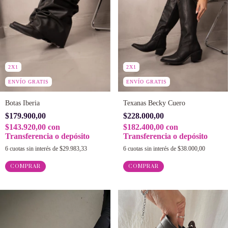
2X1
2X1
ENVÍO GRATIS
ENVÍO GRATIS
Botas Iberia
Texanas Becky Cuero
$179.900,00
$228.000,00
$143.920,00
con
$182.400,00
con
Transferencia o depósito
Transferencia o depósito
6
cuotas sin interés de
$29.983,33
6
cuotas sin interés de
$38.000,00
COMPRAR
COMPRAR