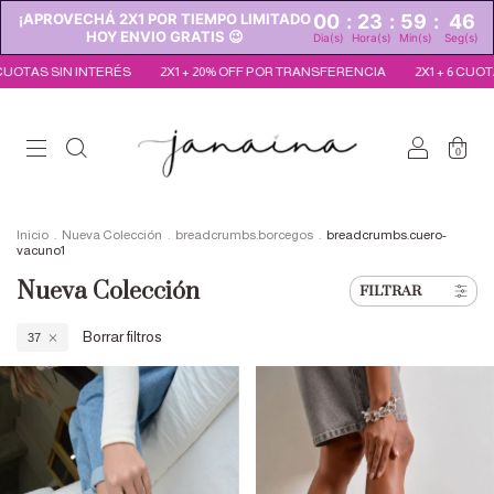
¡APROVECHÁ 2X1 POR TIEMPO LIMITADO
00
:
23
:
59
:
44
HOY ENVIO GRATIS 😉
Dia(s)
Hora(s)
Min(s)
Seg(s)
2X1 + 20% OFF POR TRANSFERENCIA
2X1 + 6 CUOTAS SIN INTERÉS
2X1 +
0
Inicio
.
Nueva Colección
.
breadcrumbs.borcegos
.
breadcrumbs.cuero-
vacuno1
Nueva Colección
FILTRAR
Borrar filtros
37