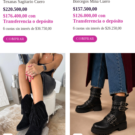
Borcegos Mina Cuero
Texanas Sagitario Cuero
$157.500,00
$220.500,00
$126.000,00
con
$176.400,00
con
Transferencia o depósito
Transferencia o depósito
6
cuotas sin interés de
$26.250,00
6
cuotas sin interés de
$36.750,00
COMPRAR
COMPRAR