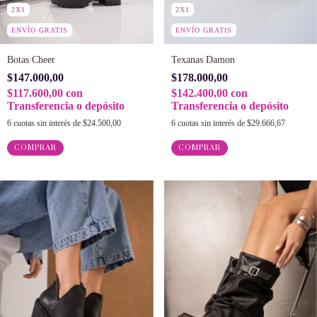
2X1
2X1
ENVÍO GRATIS
ENVÍO GRATIS
Botas Cheer
Texanas Damon
$147.000,00
$178.000,00
$117.600,00
con
$142.400,00
con
Transferencia o depósito
Transferencia o depósito
6
cuotas sin interés de
$24.500,00
6
cuotas sin interés de
$29.666,67
COMPRAR
COMPRAR