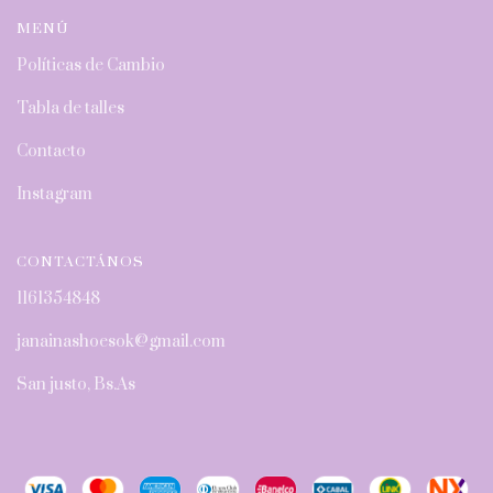
MENÚ
Políticas de Cambio
Tabla de talles
Contacto
Instagram
CONTACTÁNOS
1161354848
janainashoesok@gmail.com
San justo, Bs.As