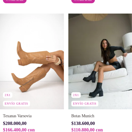
2X1
2X1
ENVÍO GRATIS
ENVÍO GRATIS
Texanas Varsovia
Botas Munich
$208.000,00
$138.600,00
$166.400,00
con
$110.880,00
con