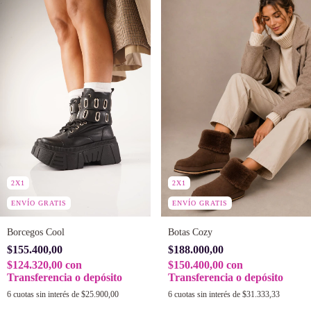
2X1
2X1
ENVÍO GRATIS
ENVÍO GRATIS
Borcegos Cool
Botas Cozy
$155.400,00
$188.000,00
$124.320,00
con
$150.400,00
con
Transferencia o depósito
Transferencia o depósito
6
cuotas sin interés de
$25.900,00
6
cuotas sin interés de
$31.333,33