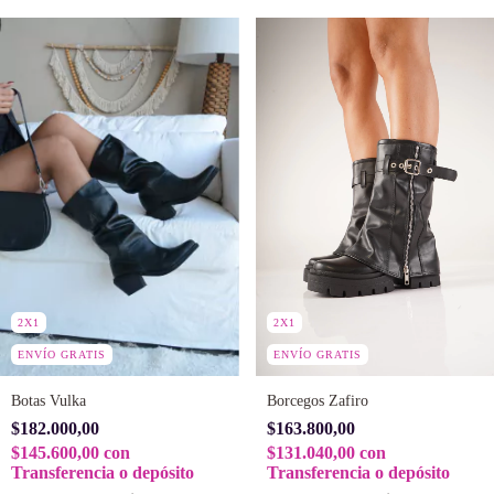
2X1
2X1
ENVÍO GRATIS
ENVÍO GRATIS
Borcegos Zafiro
Botas Vulka
$163.800,00
$182.000,00
$131.040,00
con
$145.600,00
con
Transferencia o depósito
Transferencia o depósito