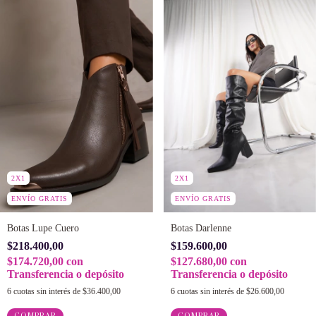
2X1
2X1
ENVÍO GRATIS
ENVÍO GRATIS
Botas Lupe Cuero
Botas Darlenne
$218.400,00
$159.600,00
$174.720,00
con
$127.680,00
con
Transferencia o depósito
Transferencia o depósito
6
cuotas sin interés de
$36.400,00
6
cuotas sin interés de
$26.600,00
COMPRAR
COMPRAR