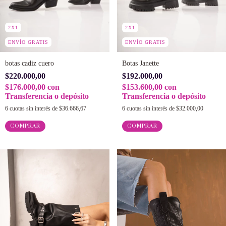
2X1
2X1
ENVÍO GRATIS
ENVÍO GRATIS
botas cadiz cuero
Botas Janette
$220.000,00
$192.000,00
$176.000,00
con
$153.600,00
con
Transferencia o depósito
Transferencia o depósito
6
cuotas sin interés de
$36.666,67
6
cuotas sin interés de
$32.000,00
COMPRAR
COMPRAR