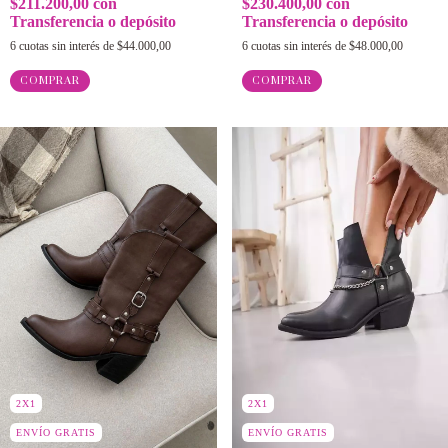
$211.200,00
con
$230.400,00
con
Transferencia o depósito
Transferencia o depósito
6
cuotas sin interés de
$44.000,00
6
cuotas sin interés de
$48.000,00
COMPRAR
COMPRAR
2X1
2X1
ENVÍO GRATIS
ENVÍO GRATIS