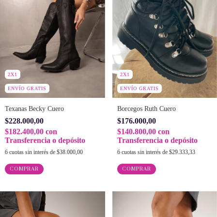
2X1
2X1
ENVÍO GRATIS
ENVÍO GRATIS
Texanas Becky Cuero
Borcegos Ruth Cuero
$228.000,00
$176.000,00
$182.400,00
con
$140.800,00
con
Transferencia o depósito
Transferencia o depósito
6
cuotas sin interés de
$38.000,00
6
cuotas sin interés de
$29.333,33
COMPRAR
COMPRAR