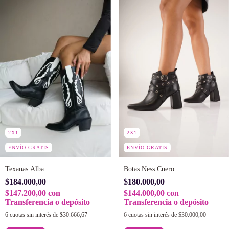
2X1
2X1
ENVÍO GRATIS
ENVÍO GRATIS
Botas Ness Cuero
Texanas Alba
$180.000,00
$184.000,00
$144.000,00
con
$147.200,00
con
Transferencia o depósito
Transferencia o depósito
6
cuotas sin interés de
$30.000,00
6
cuotas sin interés de
$30.666,67