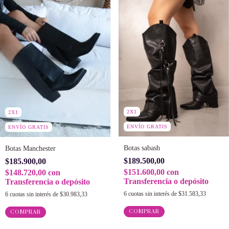
2X1
2X1
ENVÍO GRATIS
ENVÍO GRATIS
Botas sabash
Botas Manchester
$189.500,00
$185.900,00
$151.600,00
con
$148.720,00
con
Transferencia o depósito
Transferencia o depósito
6
cuotas sin interés de
$31.583,33
6
cuotas sin interés de
$30.983,33
COMPRAR
COMPRAR