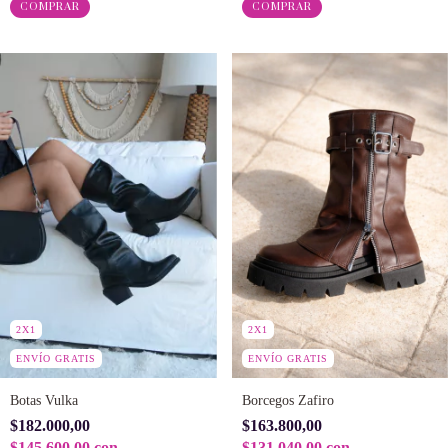
COMPRAR
COMPRAR
2X1
2X1
ENVÍO GRATIS
ENVÍO GRATIS
Borcegos Zafiro
Botas Vulka
$163.800,00
$182.000,00
$131.040,00
con
$145.600,00
con