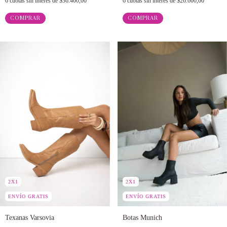
6
cuotas sin interés de
$36.400,00
6
cuotas sin interés de
$26.600,00
COMPRAR
COMPRAR
2X1
2X1
ENVÍO GRATIS
ENVÍO GRATIS
Texanas Varsovia
Botas Munich