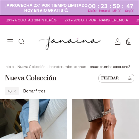
¡APROVECHÁ 2X1 POR TIEMPO LIMITADO
00
:
23
:
59
:
45
HOY ENVIO GRATIS 😉
Dia(s)
Hora(s)
Min(s)
Seg(s)
TERÉS
2X1 + 20% OFF POR TRANSFERENCIA
2X1 + 6 CUOTAS SIN INTERÉ
0
Inicio
.
Nueva Colección
.
breadcrumbs.texanas
.
breadcrumbs.ecocuero2
Nueva Colección
FILTRAR
Borrar filtros
40