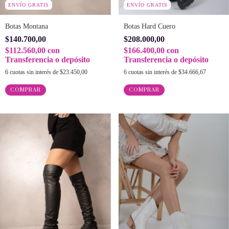
ENVÍO GRATIS
ENVÍO GRATIS
Botas Montana
Botas Hard Cuero
$140.700,00
$208.000,00
$112.560,00
con
$166.400,00
con
Transferencia o depósito
Transferencia o depósito
6
cuotas sin interés de
$23.450,00
6
cuotas sin interés de
$34.666,67
COMPRAR
COMPRAR