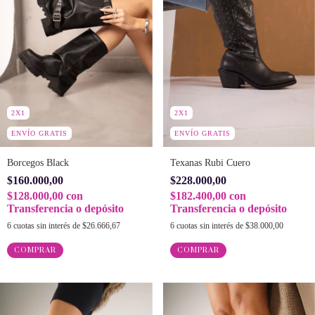
2X1
2X1
ENVÍO GRATIS
ENVÍO GRATIS
Borcegos Black
Texanas Rubi Cuero
$160.000,00
$228.000,00
$128.000,00
con
$182.400,00
con
Transferencia o depósito
Transferencia o depósito
6
cuotas sin interés de
$26.666,67
6
cuotas sin interés de
$38.000,00
COMPRAR
COMPRAR