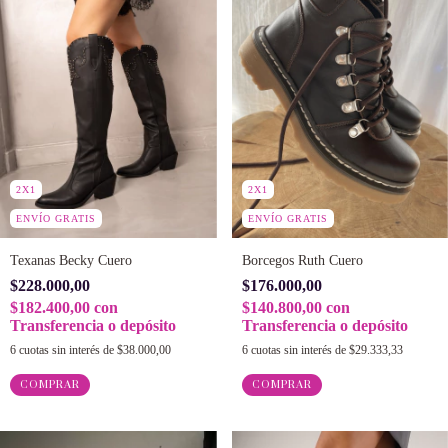
2X1
2X1
ENVÍO GRATIS
ENVÍO GRATIS
Texanas Becky Cuero
Borcegos Ruth Cuero
$228.000,00
$176.000,00
$182.400,00
con
$140.800,00
con
Transferencia o depósito
Transferencia o depósito
6
cuotas sin interés de
$38.000,00
6
cuotas sin interés de
$29.333,33
COMPRAR
COMPRAR