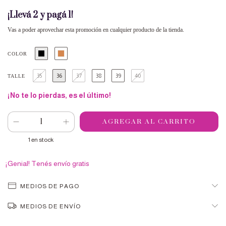
¡Llevá 2 y pagá 1!
Vas a poder aprovechar esta promoción en cualquier producto de la tienda.
COLOR
35
36
37
38
39
40
TALLE
¡No te lo pierdas, es el último!
1
en stock
¡Genial! Tenés envío gratis
MEDIOS DE PAGO
MEDIOS DE ENVÍO