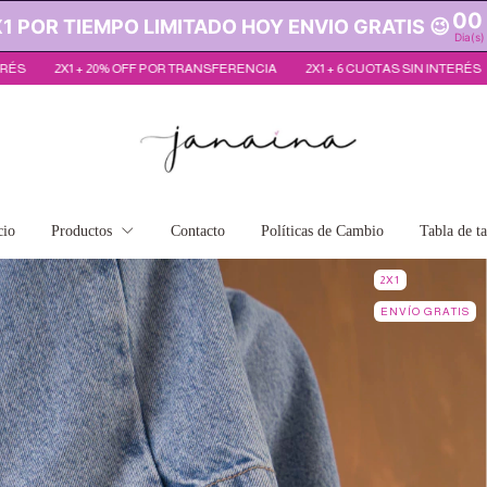
00
 POR TIEMPO LIMITADO HOY ENVIO GRATIS 😉
Dia(s)
POR TRANSFERENCIA
2X1 + 6 CUOTAS SIN INTERÉS
2X1 + 20% OFF POR 
cio
Productos
Contacto
Políticas de Cambio
Tabla de ta
2X1
ENVÍO GRATIS