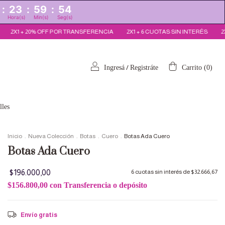
:
23
:
59
:
52
Hora(s)
Min(s)
Seg(s)
TRANSFERENCIA
2X1 + 6 CUOTAS SIN INTERÉS
2X1 + 20% OFF POR TRAN
/
Ingresá
Registráte
Carrito
(
0
)
lles
Inicio
.
Nueva Colección
.
Botas
.
Cuero
.
Botas Ada Cuero
Botas Ada Cuero
$196.000,00
6
cuotas sin interés de
$32.666,67
$156.800,00
con
Transferencia o depósito
Envío gratis