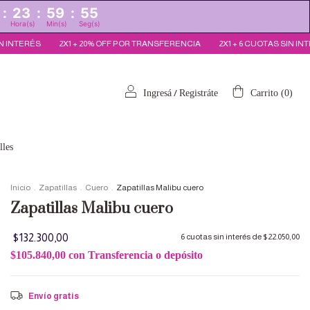
:
23
:
59
:
52
Hora(s)
Min(s)
Seg(s)
TRANSFERENCIA
2X1 + 6 CUOTAS SIN INTERÉS
2X1 + 20% OFF POR TRAN
/
Ingresá
Registráte
Carrito
(
0
)
lles
Inicio
.
Zapatillas
.
Cuero
.
Zapatillas Malibu cuero
Zapatillas Malibu cuero
$132.300,00
6
cuotas sin interés de
$22.050,00
$105.840,00
con
Transferencia o depósito
Envío gratis