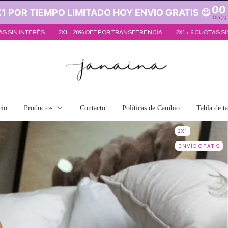
00
 POR TIEMPO LIMITADO HOY ENVIO GRATIS 😉
Dia(s)
POR TRANSFERENCIA
2X1 + 6 CUOTAS SIN INTERÉS
2X1 + 20% OFF POR 
cio
Productos
Contacto
Políticas de Cambio
Tabla de ta
2X1
ENVÍO GRATIS