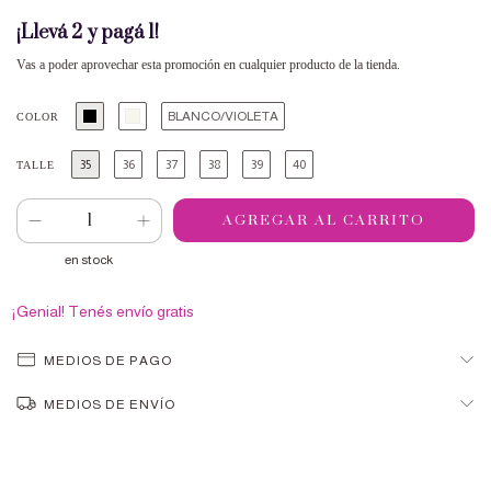
¡Llevá 2 y pagá 1!
Vas a poder aprovechar esta promoción en cualquier producto de la tienda.
BLANCO/VIOLETA
COLOR
35
36
37
38
39
40
TALLE
en stock
¡Genial! Tenés envío gratis
MEDIOS DE PAGO
MEDIOS DE ENVÍO